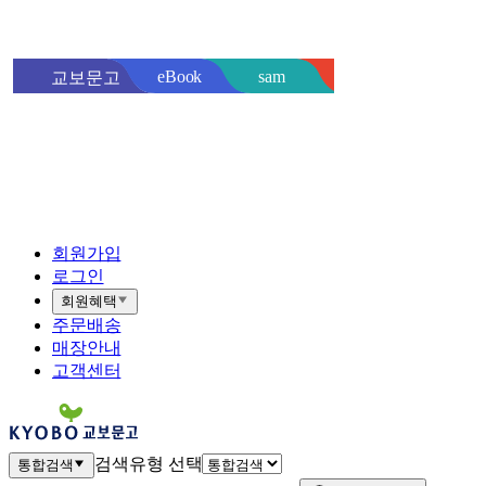
sam
eBook
교보문고
핫트랙스
바로
회원가입
로그인
회원혜택
주문배송
매장안내
고객센터
검색유형 선택
통합검색