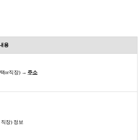
 내용
택or직장) →
주소
 직장) 정보