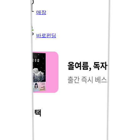
매장
바로펀딩
오늘의 선택
국내도서
외국도서