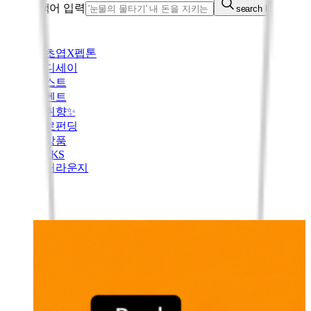
통합검색어 입력
search button
김초엽X펩톤
오디세이
베스트
이벤트
새취향✨
바로펀딩
신상품
PICKS
컬처라운지