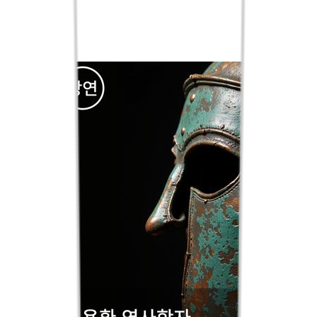
eBook
sam
핫트랙스
교보only