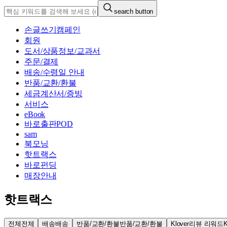
search button
손글쓰기캠페인
회원
도서/상품정보/교과서
주문/결제
배송/수령일 안내
반품/교환/환불
세금계산서/증빙
서비스
eBook
바로출판POD
sam
북모닝
핫트랙스
바로펀딩
매장안내
핫트랙스
전체
전체
배송
배송
반품/교환/환불
반품/교환/환불
Klover리뷰 리워드