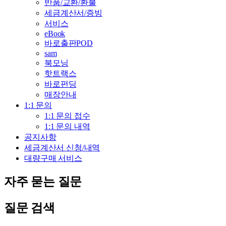
반품/교환/환불
세금계산서/증빙
서비스
eBook
바로출판POD
sam
북모닝
핫트랙스
바로펀딩
매장안내
1:1 문의
1:1 문의 접수
1:1 문의 내역
공지사항
세금계산서 신청/내역
대량구매 서비스
자주 묻는 질문
질문 검색