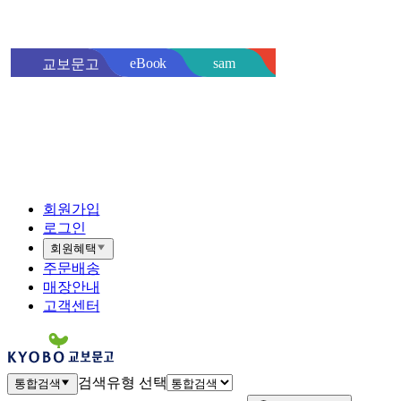
sam
eBook
교보문고
핫트랙스
바로
회원가입
로그인
회원혜택
주문배송
매장안내
고객센터
검색유형 선택
통합검색